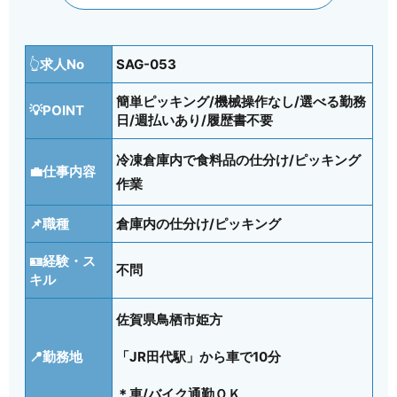
👆
求人No
SAG-053
簡単ピッキング/機械操作なし/選べる勤務
💡POINT
日/週払いあり/履歴書不要
冷凍倉庫内で食料品の仕分け/ピッキング
💼仕事内容
作業
📌職種
倉庫内の仕分け/ピッキング
🪪
経験・ス
不問
キル
佐賀県鳥栖市姫方
📍勤務地
「JR田代駅」から車で10分
＊車/バイク通勤ＯＫ