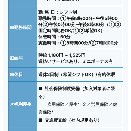
勤 務 日：シフト制
勤務時間：①午前8時00分~午後5時00
分②午後0時00分~午後8時00分（①②
📅勤務時間
固定時間勤務OK/①②希望OK）
休憩時間：60分
実働時間：①8時間00分/②7時間00分
時給 1,180円 ～ 1,525円
💴給与
週払いサービスあり、ミニボーナス有
📅休日
週休2日制（希望シフトOK）/有給休暇
■ 社会保険制度完備（加入対象者に限
る）
📌福利厚生
雇用保険／厚生年金／労災保険／健
康保険/
■ 交通費支給（社内規定あり）