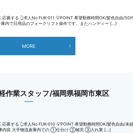
る 👆求人No FUK-011 💡POINT 希望勤務時間OK/髪色自由/50
流倉庫内で日用品のフォークリフト操作です。またハンディー […]
MORE
軽作業スタッフ/福岡県福岡市東区
る 👆求人No FUK-010 💡POINT 希望勤務時間OK/髪色自由/未
仕事内容 大手物流倉庫内での ①仕分け ②補充 ③入れ業 […]