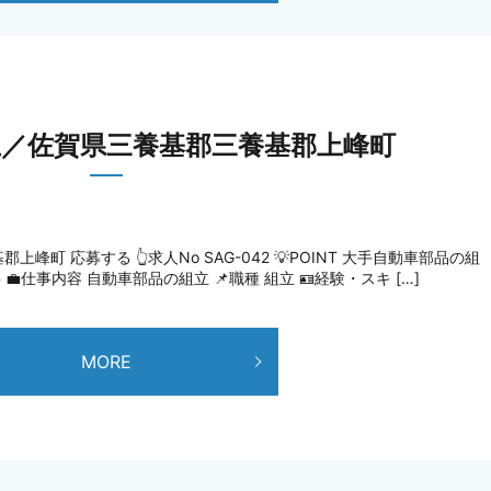
立／佐賀県三養基郡三養基郡上峰町
町 応募する 👆求人No SAG-042 💡POINT 大手自動車部品の組
💼仕事内容 自動車部品の組立 📌職種 組立 🪪経験・スキ […]
MORE