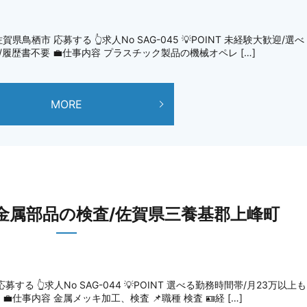
市 応募する 👆求人No SAG-045 💡POINT 未経験大歓迎/選べ
日/履歴書不要 💼仕事内容 プラスチック製品の機械オペレ […]
MORE
金属部品の検査/佐賀県三養基郡上峰町
 👆求人No SAG-044 💡POINT 選べる勤務時間帯/月23万以上も
💼仕事内容 金属メッキ加工、検査 📌職種 検査 🪪経 […]